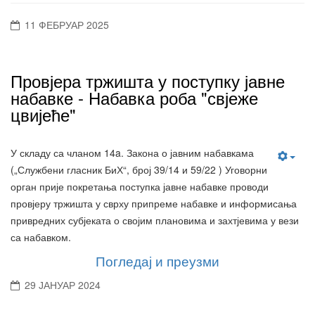
11 ФЕБРУАР 2025
Провјера тржишта у поступку јавне
набавке - Набавка роба "свјеже
цвијеће"
У складу са чланом 14a. Закона о јавним набавкама
(„Службени гласник БиХ“, број 39/14 и 59/22 ) Уговорни
орган прије покретања поступка јавне набавке проводи
провјеру тржишта у сврху припреме набавке и информисања
привредних субјеката о својим плановима и захтјевима у вези
са набавком.
Погледај и преузми
29 ЈАНУАР 2024