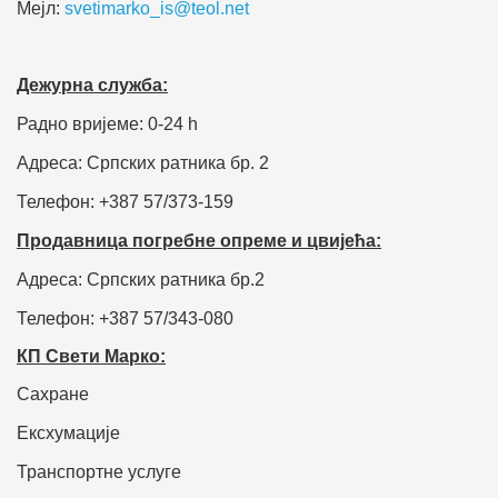
Мејл:
svetimarko_is@teol.net
Дежурна служба:
Радно вријеме: 0-24 h
Адреса: Српских ратника бр. 2
Телефон: +387 57/373-159
Продавница погребне опреме и цвијећа:
Адреса: Српских ратника бр.2
Телефон: +387 57/343-080
КП Свети Марко:
Сахране
Ексхумације
Транспортне услуге