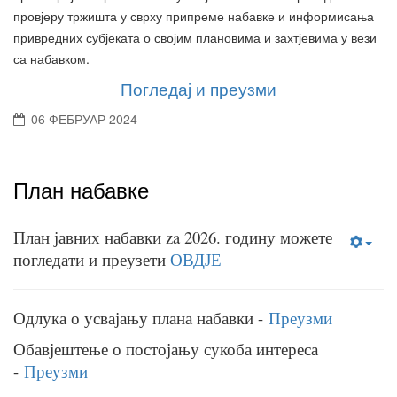
провјеру тржишта у сврху припреме набавке и информисања
привредних субјеката о својим плановима и захтјевима у вези
са набавком.
Погледај и преузми
06 ФЕБРУАР 2024
План набавке
План јавних набавки za 2026. годину можете
погледати и преузети
ОВДЈЕ
Одлука о усвајању плана набавки -
Преузми
Обавјештење о постојању сукоба интереса
-
Преузми