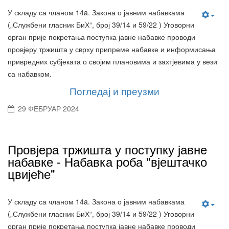
У складу са чланом 14a. Закона о јавним набавкама
(„Службени гласник БиХ“, број 39/14 и 59/22 ) Уговорни
орган прије покретања поступка јавне набавке проводи
провјеру тржишта у сврху припреме набавке и информисања
привредних субјеката о својим плановима и захтјевима у вези
са набавком.
Погледај и преузми
29 ФЕБРУАР 2024
Провјера тржишта у поступку јавне
набавке - Набавка роба "вјештачко
цвијеће"
У складу са чланом 14a. Закона о јавним набавкама
(„Службени гласник БиХ“, број 39/14 и 59/22 ) Уговорни
орган прије покретања поступка јавне набавке проводи