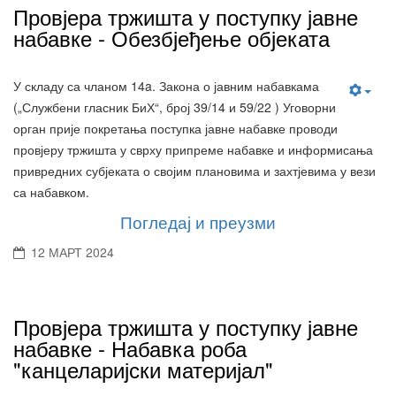
Провјера тржишта у поступку јавне
набавке - Обезбјеђење објеката
У складу са чланом 14a. Закона о јавним набавкама
(„Службени гласник БиХ“, број 39/14 и 59/22 ) Уговорни
орган прије покретања поступка јавне набавке проводи
провјеру тржишта у сврху припреме набавке и информисања
привредних субјеката о својим плановима и захтјевима у вези
са набавком.
Погледај и преузми
12 МАРТ 2024
Провјера тржишта у поступку јавне
набавке - Набавка роба
"канцеларијски материјал"