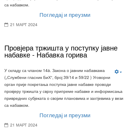
са набавком.
Погледај и преузми
21 МАРТ 2024
Провјера тржишта у поступку јавне
набавке - Набавка горива
У складу са чланом 14a. Закона о јавним набавкама
(„Службени гласник БиХ“, број 39/14 и 59/22 ) Уговорни
орган прије покретања поступка јавне набавке проводи
провјеру тржишта у сврху припреме набавке и информисања
привредних субјеката о својим плановима и захтјевима у вези
са набавком.
Погледај и преузми
21 МАРТ 2024