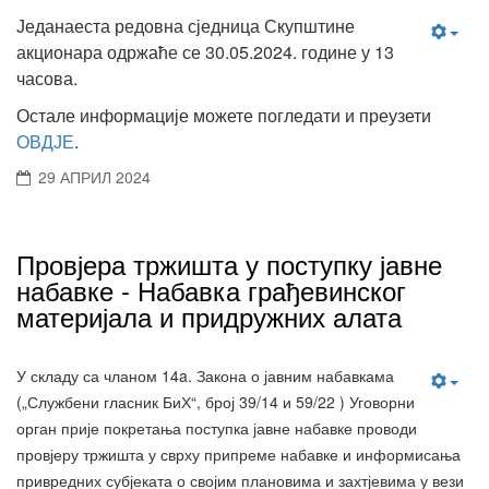
Једанаеста редовна сједница Скупштине
акционара одржаће се 30.05.2024. године у 13
часова.
Остале информације можете погледати и преузети
ОВДЈЕ
.
29 АПРИЛ 2024
Провјера тржишта у поступку јавне
набавке - Набавка грађевинског
материјала и придружних алата
У складу са чланом 14a. Закона о јавним набавкама
(„Службени гласник БиХ“, број 39/14 и 59/22 ) Уговорни
орган прије покретања поступка јавне набавке проводи
провјеру тржишта у сврху припреме набавке и информисања
привредних субјеката о својим плановима и захтјевима у вези