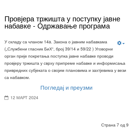
Провјера тржишта у поступку јавне
набавке - Одржавање програма
У складу са чланом 14a. Закона о јавним набавкама
(„Службени гласник БиХ“, број 39/14 и 59/22 ) Уговорни
орган прије покретања поступка јавне набавке проводи
провјеру тржишта у сврху припреме набавке и информисања
привредних субјеката о својим плановима и захтјевима у вези
са набавком.
Погледај и преузми
12 МАРТ 2024
Страна 7 од 9