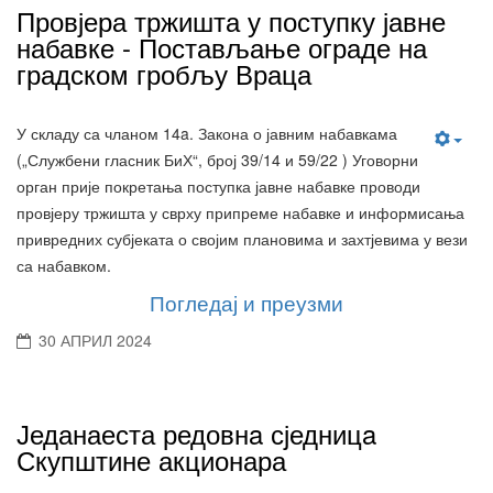
Провјера тржишта у поступку јавне
набавке - Постављање ограде на
градском гробљу Враца
У складу са чланом 14a. Закона о јавним набавкама
(„Службени гласник БиХ“, број 39/14 и 59/22 ) Уговорни
орган прије покретања поступка јавне набавке проводи
провјеру тржишта у сврху припреме набавке и информисања
привредних субјеката о својим плановима и захтјевима у вези
са набавком.
Погледај и преузми
30 АПРИЛ 2024
Једанаеста редовнa сједницa
Скупштине акционара