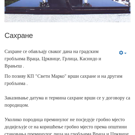
Сахране
Сахране се обављају сваког дана на градским
гробљима Враца, Црквице, Грлица, Касиндо и
Врањеш .
По позиву КП "Свети Марко" врши сахране и на другим
гробљима .
Заказивање датума и термина сахране врши се у договору са
породицом.
Уколико породица преминулог не посједује гробно мјесто
додијељује се на коришћење гробно мјесто према општини
становања преминулог лица на гробљима Враца и Црквице.