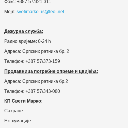
Факс: +387 57/321-311
Мејл:
svetimarko_is@teol.net
Дежурна служба:
Радно вријеме: 0-24 h
Адреса: Српских ратника бр. 2
Телефон: +387 57/373-159
Продавница погребне опреме и цвијећа:
Адреса: Српских ратника бр.2
Телефон: +387 57/343-080
КП Свети Марко:
Сахране
Ексхумације