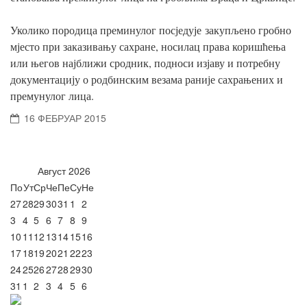
Уколико породица преминулог посједује закупљено гробно
мјесто при заказивању сахране, носилац права коришћења
или његов најближи сродник, подноси изјаву и потребну
документацију о родбинским везама раније сахрањених и
премунулог лица.
16 ФЕБРУАР 2015
Август
2026
По
Ут
Ср
Че
Пе
Су
Не
27
28
29
30
31
1
2
3
4
5
6
7
8
9
10
11
12
13
14
15
16
17
18
19
20
21
22
23
24
25
26
27
28
29
30
31
1
2
3
4
5
6